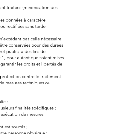
ont traitées (minimisation des
 les données à caractère
ou rectifiées sans tarder
n’excédant pas celle nécessaire
t être conservées pour des durées
êt public, à des fins de
e 1, pour autant que soient mises
rantir les droits et libertés de
protection contre le traitement
de de mesures techniques ou
lie :
ieurs finalités spécifiques ;
l’exécution de mesures
nt est soumis ;
utre personne physique ;