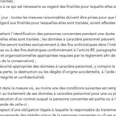
inalités) ;
 à ce qui est nécessaire au regard des finalités pour laquelle elles s
 à jour ; toutes les mesures raisonnables doivent être prises pour que
gard aux finalités pour lesquelles elles sont traitées, soient effacées 
tant l’identification des personnes concernées pendant une durée 
uelles elles sont traitées ; les données à caractère personnel peuven
es seront traitées exclusivement à des fins archivistiques dans l’intér
que ou à des fins statistiques conformément à l’article 89, paragraph
t organisationnelles appropriées requises par le règlement afin de ga
 de la conservation) ;
sécurité appropriée des données à caractère personnel, y compris la 
 la perte, la destruction ou les dégâts d’origine accidentelle, à l’ai
tégrité et confidentialité).
 et dans la mesure où, au moins une des conditions suivantes est remp
au traitement de ses données à caractère personnel pour une ou plus
exécution d’un contrat auquel la personne concernée est partie ou à 
ande de celle-ci ;
espect d’une obligation légale à laquelle le responsable du traiteme
a sauvegarde des intérêts vitaux de la personne concernée ou d’une a