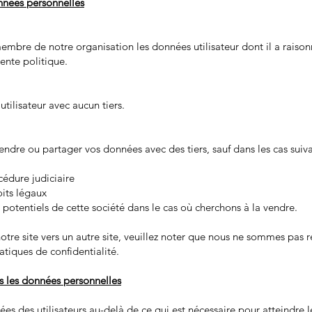
nnées personnelles
mbre de notre organisation les données utilisateur dont il a raiso
sente politique.
ilisateur avec aucun tiers.
dre ou partager vos données avec des tiers, sauf dans les cas suiva
cédure judiciaire
its légaux
potentiels de cette société dans le cas où cherchons à la vendre.
notre site vers un autre site, veuillez noter que nous ne sommes pas
ratiques de confidentialité.
 les données personnelles
s des utilisateurs au-delà de ce qui est nécessaire pour atteindre les