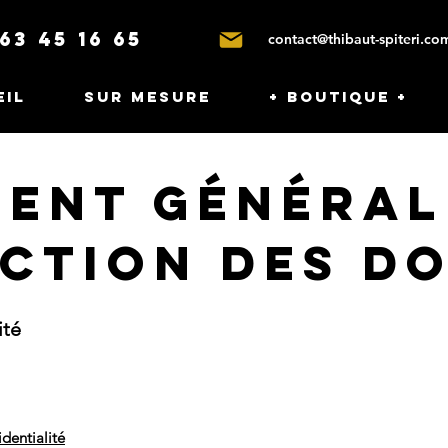
63 45 16 65
contact@thibaut-spiteri.co
eil
Sur mesure
+ Boutique +
ent Général
ction des D
ité
identialité