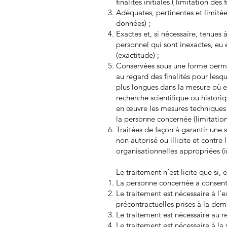
finalités initiales ( limitation des f
Adéquates, pertinentes et limitées
données) ;
Exactes et, si nécessaire, tenues
personnel qui sont inexactes, eu é
(exactitude) ;
Conservées sous une forme permet
au regard des finalités pour lesq
plus longues dans la mesure où ell
recherche scientifique ou histori
en œuvre les mesures techniques e
la personne concernée (limitation
Traitées de façon à garantir une 
non autorisé ou illicite et contre
organisationnelles appropriées (in
Le traitement n’est licite que si,
La personne concernée a consenti 
Le traitement est nécessaire à l’
précontractuelles prises à la dem
Le traitement est nécessaire au r
Le traitement est nécessaire à l