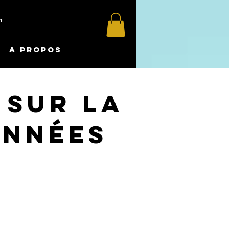
m
A propos
 sur la
onnées