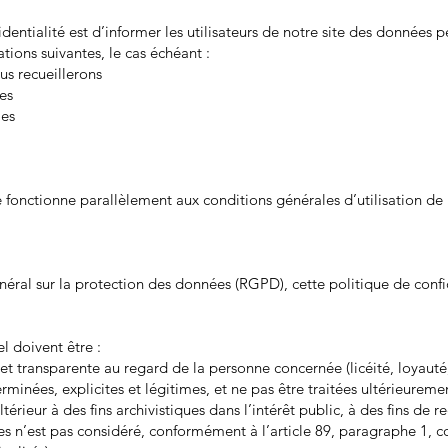
identialité est d’informer les utilisateurs de notre site des données 
ations suivantes, le cas échéant :
s recueillerons
ies
ies
é fonctionne parallèlement aux conditions générales d’utilisation de 
al sur la protection des données (RGPD), cette politique de confid
l doivent être :
 et transparente au regard de la personne concernée (licéité, loyauté
erminées, explicites et légitimes, et ne pas être traitées ultérieure
ultérieur à des fins archivistiques dans l’intérêt public, à des fins de 
ques n’est pas considéré, conformément à l’article 89, paragraphe 1