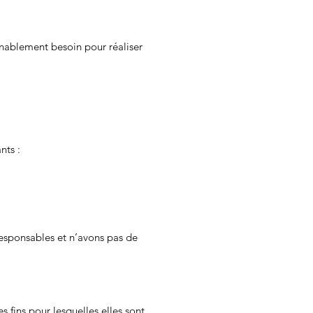
nnablement besoin pour réaliser
nts :
 responsables et n’avons pas de
 fins pour lesquelles elles sont