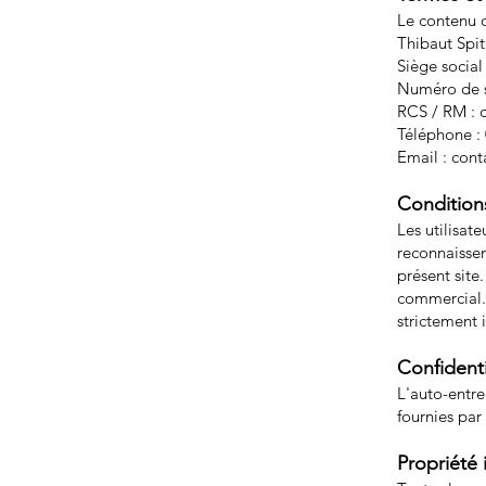
Le contenu du
Thibaut Spit
Siège social
Numéro de s
RCS / RM :
Téléphone : 
Email : cont
Conditions
Les utilisat
reconnaissen
présent site
commercial. T
strictement i
Confidenti
L'auto-entre
fournies par
Propriété i