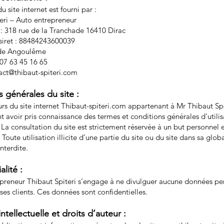
 site internet est fourni par :
eri – Auto entrepreneur
 : 318 rue de la Tranchade 16410 Dirac
iret : 88484243600039
 de Angoulême
07 63 45 16 65
act@thibaut-spiteri.com
 générales du site :
eurs du site internet Thibaut-spiteri.com appartenant à Mr Thibaut Spi
t avoir pris connaissance des termes et conditions générales d'utili
. La consultation du site est strictement réservée à un but personnel 
oute utilisation illicite d’une partie du site ou du site dans sa globa
nterdite.
alité :
preneur Thibaut Spiteri s’engage à ne divulguer aucune données pe
 ses clients. Ces données sont confidentielles.
ntellectuelle et droits d’auteur :