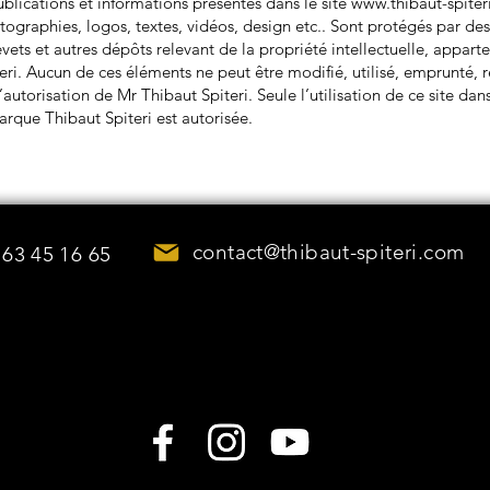
ublications et informations présentes dans le site
www.thibaut-spiter
ographies, logos, textes, vidéos, design etc.. Sont protégés par des
evets et autres dépôts relevant de la propriété intellectuelle, appart
eri. Aucun de ces éléments ne peut être modifié, utilisé, emprunté, 
’autorisation de Mr Thibaut Spiteri. Seule l’utilisation de ce site dan
marque Thibaut Spiteri est autorisée.
contact@thibaut-spiteri.com
 63 45 16 65