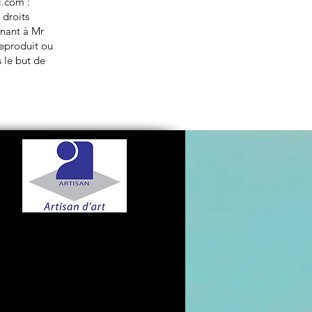
i.com
:
 droits
enant à Mr
reproduit ou
s le but de