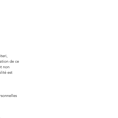
teri,
sation de ce
et non
lité est
rsonnelles