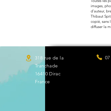
Toutes les p
images, phot
d’auteur, br
Thibaut Spit
copié, sans l
diffuser la 
07
318 rue de la
Tranchade
16410 Dirac
France