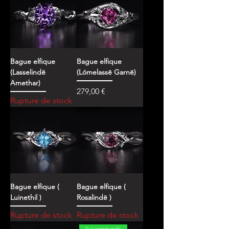
Bague elfique
Bague elfique
(Lasselindë
(Lómelassë Garnë)
Amethar)
Prix
279,00 €
Rupture de stock
Bague elfique (
Bague elfique (
Luinethil )
Rosalindë )
Rupture de stock
Rupture de stock
Sur commande