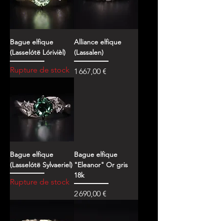
Bague elfique
Alliance elfique
(Lasselótë Lórivièl)
(Lassalen)
Rupture de stock
Prix
1 667,00 €
Bague elfique
Bague elfique
(Lasselótë Sylvaeriel)
"Eleanor" Or gris
18k
Rupture de stock
Prix
2 690,00 €