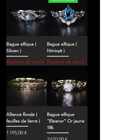
Bague elfique (
Bague elfique (
Silwen )
Nimivyë )
Rupture de stock
Rupture de stock
Alliance florale (
Bague elfique
feuilles de lierre )
"Eleanor" Or jaune
18k
Prix
1 195,00 €
Prix
2 670,00 €