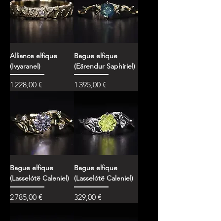
Alliance elfique
Bague elfique
(Ivyaranel)
(Eärendur Saphíriel)
Prix
Prix
1 228,00 €
1 395,00 €
Bague elfique
Bague elfique
(Lasselótë Caleniel)
(Lasselótë Caleniel)
Prix
Prix
2 785,00 €
329,00 €